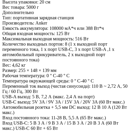
Высота упаковки:
20 см
Вес товара:
5000 г
Дополнительно
Тип: портативная зарядная станция
Производитель: Anker
Емкость аккумулятора: 108000 мА*ч или 388 Вт*ч
Общая входная мощность: 125 Вт
Максимальная выходная мощность: 516 Вт
Количество выходных портов: 8 (1 x выходной порт
переменного тока, 1 x порт USB-C, 3 x порт USB-A ,1 x
автомобильный прикуриватель, 2 x выходной порт
постоянного тока)
Вес: 4,62 кг
Размер: 255 × 148 × 139 мм
Рабочая температура: 0 ° C-40 ° C
Температура окружающей среды: 0 ° C-40 ° C
Переменный ток выход (чистая синусоида): 110 В ~ 2,72 А, 50
Гц / 60 Гц, 300 Вт
USB-A выход: 5 В, 7,2 А (макс. 2,4 А на порт)
USB-C выход: 5V 3A / 9V 3A / 15V 3A / 20V 3A (60 Вт макс.)
Автомобильная розетка + 5,5 мм DC выход: 12 В 10 A (120 Вт
макс.)
Вход постоянного тока: 11-28 В, 5,5 А (65 Вт макс.)
Вход USB-C: 5 В 3 А / 9 В 3 А / 15 В 3 А / 20 В 3 А (60 Вт
макс.) USB-C 60 Вт + 65 Вт