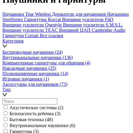
Наушники True Wireless
Держатели для наушников
Наушники
SteelSeries
Гарнитуры Roccat
Внешние усилители FiiO
Внешние усилители Questyle
Внешние усилители S.M.S.L.
Внешние усилители TEAC
Внешний ЦАП Cambridge Audio
Гарнитура Corsair
Все ссылки
Категория
Беспроводные наушники
(24)
Внутриканальные наушники
(136)
Компьютерные гарнитуры для общения
(4)
Накладные наушники
(25)
Полноразмерные наушники
(14)
Игровые наушники
(1)
Аксессуары для наушников
(73)
Тип
Акустические системы
(2)
Безопасность ребенка
(3)
Бытовая техника
(48)
Внутриканальные наушники
(6)
Гарнитуры
(3)