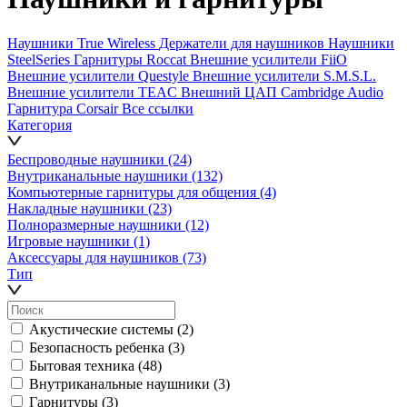
Наушники True Wireless
Держатели для наушников
Наушники
SteelSeries
Гарнитуры Roccat
Внешние усилители FiiO
Внешние усилители Questyle
Внешние усилители S.M.S.L.
Внешние усилители TEAC
Внешний ЦАП Cambridge Audio
Гарнитура Corsair
Все ссылки
Категория
Беспроводные наушники
(24)
Внутриканальные наушники
(132)
Компьютерные гарнитуры для общения
(4)
Накладные наушники
(23)
Полноразмерные наушники
(12)
Игровые наушники
(1)
Аксессуары для наушников
(73)
Тип
Акустические системы
(2)
Безопасность ребенка
(3)
Бытовая техника
(48)
Внутриканальные наушники
(3)
Гарнитуры
(3)