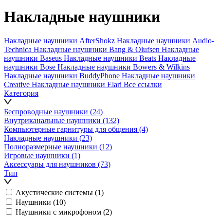
Накладные наушники
Накладные наушники AfterShokz
Накладные наушники Audio-
Technica
Накладные наушники Bang & Olufsen
Накладные
наушники Baseus
Накладные наушники Beats
Накладные
наушники Bose
Накладные наушники Bowers & Wilkins
Накладные наушники BuddyPhone
Накладные наушники
Creative
Накладные наушники Elari
Все ссылки
Категория
Беспроводные наушники
(24)
Внутриканальные наушники
(132)
Компьютерные гарнитуры для общения
(4)
Накладные наушники
(23)
Полноразмерные наушники
(12)
Игровые наушники
(1)
Аксессуары для наушников
(73)
Тип
Акустические системы
(1)
Наушники
(10)
Наушники с микрофоном
(2)