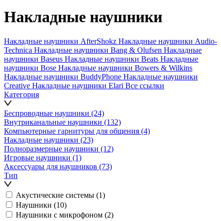
Накладные наушники
Накладные наушники AfterShokz
Накладные наушники Audio-
Technica
Накладные наушники Bang & Olufsen
Накладные
наушники Baseus
Накладные наушники Beats
Накладные
наушники Bose
Накладные наушники Bowers & Wilkins
Накладные наушники BuddyPhone
Накладные наушники
Creative
Накладные наушники Elari
Все ссылки
Категория
Беспроводные наушники
(24)
Внутриканальные наушники
(132)
Компьютерные гарнитуры для общения
(4)
Накладные наушники
(23)
Полноразмерные наушники
(12)
Игровые наушники
(1)
Аксессуары для наушников
(73)
Тип
Акустические системы
(1)
Наушники
(10)
Наушники с микрофоном
(2)