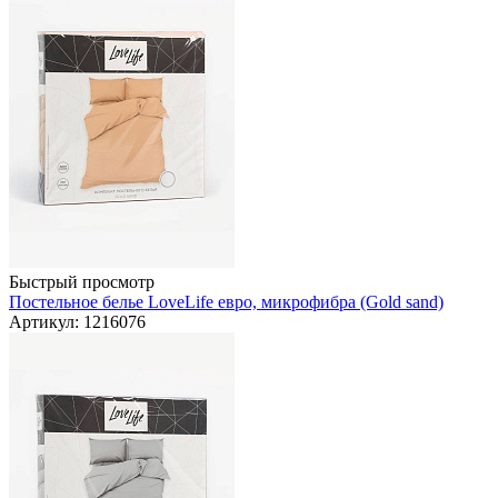
Быстрый просмотр
Постельное белье LoveLife евро, микрофибра (Gold sand)
Артикул: 1216076