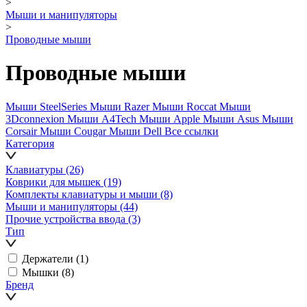
>
Мыши и манипуляторы
>
Проводные мыши
Проводные мыши
Мыши SteelSeries
Мыши Razer
Мыши Roccat
Мыши
3Dconnexion
Мыши A4Tech
Мыши Apple
Мыши Asus
Мыши
Corsair
Мыши Cougar
Мыши Dell
Все ссылки
Категория
Клавиатуры
(26)
Коврики для мышек
(19)
Комплекты клавиатуры и мыши
(8)
Мыши и манипуляторы
(44)
Прочие устройства ввода
(3)
Тип
Держатели
(1)
Мышки
(8)
Бренд