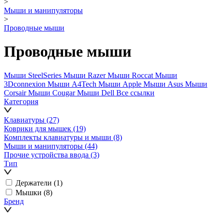
>
Мыши и манипуляторы
>
Проводные мыши
Проводные мыши
Мыши SteelSeries
Мыши Razer
Мыши Roccat
Мыши
3Dconnexion
Мыши A4Tech
Мыши Apple
Мыши Asus
Мыши
Corsair
Мыши Cougar
Мыши Dell
Все ссылки
Категория
Клавиатуры
(27)
Коврики для мышек
(19)
Комплекты клавиатуры и мыши
(8)
Мыши и манипуляторы
(44)
Прочие устройства ввода
(3)
Тип
Держатели
(1)
Мышки
(8)
Бренд