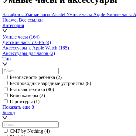
Часофоны
Умные часы Alcatel
Умные часы Apple
Умные часы 
Huawei
Все ссылки
Категория
Умные часы
(164)
Детские часы с GPS
(4)
Аксессуары к Apple Watch
(165)
Аксессуары для часов
(2)
Тип
Безопасность ребенка
(2)
Беспроводные зарядные устройства
(8)
Бытовая техника
(86)
Видеокамеры
(2)
Гарнитуры
(1)
Показать еще 8
Бренд
CMF by Nothing
(4)