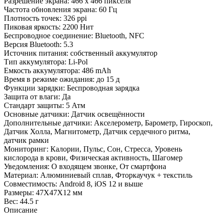
Разрешение экрана: 466 x 466 пикселя
Частота обновления экрана: 60 Гц
Плотность точек: 326 ppi
Пиковая яркость: 2200 Нит
Беспроводное соединение: Bluetooth, NFC
Версия Bluetooth: 5.3
Источник питания: собственный аккумулятор
Тип аккумулятора: Li-Pol
Емкость аккумулятора: 486 mAh
Время в режиме ожидания: до 15 д
Функции зарядки: Беспроводная зарядка
Защита от влаги: Да
Стандарт защиты: 5 Атм
Основные датчики: Датчик освещённости
Дополнительные датчики: Акселерометр, Барометр, Гироскоп,
Датчик Холла, Магнитометр, Датчик сердечного ритма,
датчик рамки
Мониторинг: Калории, Пульс, Сон, Стресса, Уровень
кислорода в крови, Физическая активность, Шагомер
Уведомления: О входящем звонке, От смартфона
Материал: Алюминиевый сплав, Фторкаучук + текстиль
Совместимость: Android 8, iOS 12 и выше
Размеры: 47X47X12 мм
Вес: 44.5 г
Описание