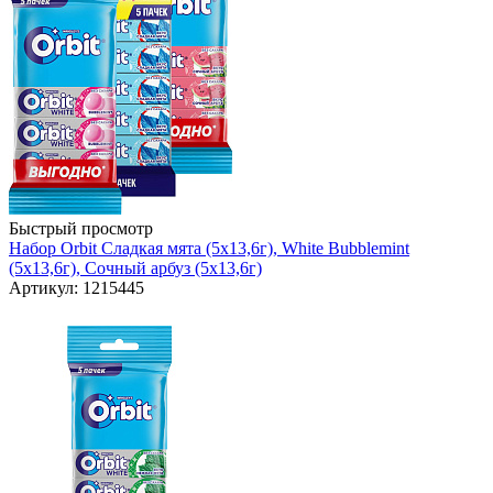
Быстрый просмотр
Набор Orbit Сладкая мята (5х13,6г), White Bubblemint
(5х13,6г), Сочный арбуз (5х13,6г)
Артикул: 1215445