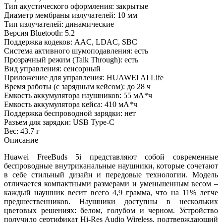
Тип акустического оформления: закрытые
Диаметр мембраны излучателей: 10 мм
Тип излучателей: динамические
Версия Bluetooth: 5.2
Поддержка кодеков: AAC, LDAC, SBC
Система активного шумоподавления: есть
Прозрачный режим (Talk Through): есть
Вид управления: сенсорный
Приложение для управления: HUAWEI AI Life
Время работы (с зарядным кейсом): до 28 ч
Емкость аккумулятора наушников: 55 мА*ч
Емкость аккумулятора кейса: 410 мА*ч
Поддержка беспроводной зарядки: нет
Разъем для зарядки: USB Type-C
Вес: 43.7 г
Описание
Huawei FreeBuds 5i представляют собой современные
беспроводные внутриканальные наушники, которые сочетают
в себе стильный дизайн и передовые технологии. Модель
отличается компактными размерами и уменьшенным весом –
каждый наушник весит всего 4,9 грамма, что на 11% легче
предшественников. Наушники доступны в нескольких
цветовых решениях: белом, голубом и черном. Устройство
получило сертификат Hi-Res Audio Wireless, подтверждающий