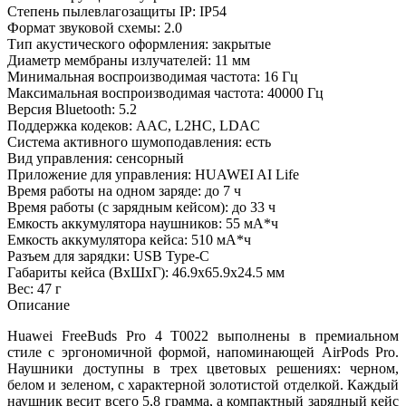
Степень пылевлагозащиты IP: IP54
Формат звуковой схемы: 2.0
Тип акустического оформления: закрытые
Диаметр мембраны излучателей: 11 мм
Минимальная воспроизводимая частота: 16 Гц
Максимальная воспроизводимая частота: 40000 Гц
Версия Bluetooth: 5.2
Поддержка кодеков: AAC, L2HC, LDAC
Система активного шумоподавления: есть
Вид управления: сенсорный
Приложение для управления: HUAWEI AI Life
Время работы на одном заряде: до 7 ч
Время работы (с зарядным кейсом): до 33 ч
Емкость аккумулятора наушников: 55 мА*ч
Емкость аккумулятора кейса: 510 мА*ч
Разъем для зарядки: USB Type-C
Габариты кейса (ВxШxГ): 46.9x65.9x24.5 мм
Вес: 47 г
Описание
Huawei FreeBuds Pro 4 T0022 выполнены в премиальном
стиле с эргономичной формой, напоминающей AirPods Pro.
Наушники доступны в трех цветовых решениях: черном,
белом и зеленом, с характерной золотистой отделкой. Каждый
наушник весит всего 5,8 грамма, а компактный зарядный кейс