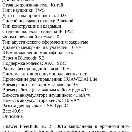
Страна-производитель: Китай
Тип: наушники TWS
Дата начала производства: 2023
Способ передачи сигнала: Bluetooth
Тип конструкции: вкладыши
Степень пылевлагозащиты IP: IP54
Формат звуковой схемы: 2.0
Тип акустического оформления: закрытые
Диаметр мембраны излучателей: 10 мм
Шумоподавление микрофона: есть
Версия Bluetooth: 5.3
Поддержка кодеков: AAC, SBC
Радиус беспроводной связи: 10 м
Система активного шумоподавления: нет
Приложение для управления: HUAWEI AI Life
Время работы на одном заряде: до 9 ч
Время работы (с зарядным кейсом): до 40 ч
Емкость аккумулятора наушников: 41 мА*ч
Емкость аккумулятора кейса: 510 мА*ч
Разъем для зарядки: USB Type-C
Вес: 40.6 г
Описание
Huawei FreeBuds SE 2 T0016 выполнены в эргономичном
стиле с удобной формой для комфортного размещения в ухе.