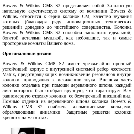
Bowers & Wilkins CM8 S2 представляет собой 3-полосную
напольную акустическую систему от компании Bowers &
Wilkins, относится к серии колонок СМ, качество звучания
которых (благодаря ряду инновационных технических
решений) доведено до чистейшего совершенства. Колонка
Bowers & Wilkins CM8 S2 способна наполнить идеальной,
богатой деталями музыкой, как небольшие, так и самые
просторные комнаты Вашего дома.
Оригинальный дизайн
Bowers & Wilkins CM8 S2 имеет чрезвычайно прочный
устойчивый корпус с внутренней системой ребер жесткости
Matrix, предотвращающих возникновение резонансов внутри
колонки, приводящих к искажению звука. Внешняя часть
колонки отделана при помощи деревянного шпона, каждый
лист которого был отобран вручную, что гарантирует Вам
равномерную отделку колонки, ее безупречный внешний вид.
Помимо отделки из деревянного шпона колонка Bowers &
Wilkins CM8 S2 снабжена алюминиевыми кольцами,
обрамляющими динамики. Защитные решетки колонки
крепятся на магнитах.