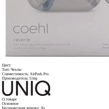
Цвет:
Тип:
Чехлы
Совместимость:
AirPods Pro
Производитель:
Uniq
О товаре
Основное
Беспроводная зарядка:
Да