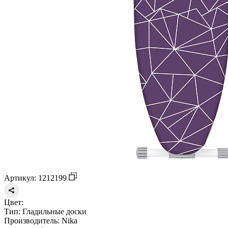
Артикул: 1212199
Цвет:
Тип:
Гладильные доски
Производитель:
Nika