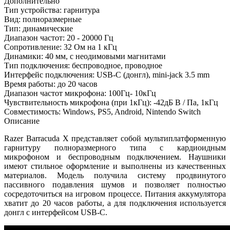
Дополнительно
Тип устройства: гарнитура
Вид: полноразмерные
Тип: динамические
Диапазон частот: 20 - 20000 Гц
Сопротивление: 32 Oм на 1 кГц
Динамики: 40 мм, с неодимовыми магнитами
Тип подключения: беспроводное, проводное
Интерфейс подключения: USB-C (донгл), mini-jack 3.5 mm
Время работы: до 20 часов
Диапазон частот микрофона: 100Гц- 10кГц
Чувствительность микрофона (при 1кГц): -42дБ В / Па, 1кГц
Совместимость: Windows, PS5, Android, Nintendo Switch
Описание
Razer Barracuda X представляет собой мультиплатформенную
гарнитуру полноразмерного типа с кардиоидным
микрофоном и беспроводным подключением. Наушники
имеют стильное оформление и выполнены из качественных
материалов. Модель получила систему продвинутого
пассивного подавления шумов и позволяет полностью
сосредоточиться на игровом процессе. Питания аккумулятора
хватит до 20 часов работы, а для подключения используется
донгл с интерфейсом USB-C.