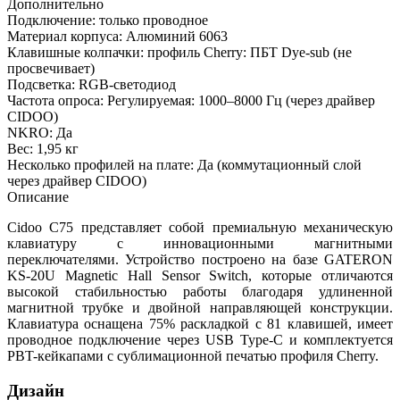
Дополнительно
Подключение: только проводное
Материал корпуса: Алюминий 6063
Клавишные колпачки: профиль Cherry: ПБТ Dye-sub (не
просвечивает)
Подсветка: RGB-светодиод
Частота опроса: Регулируемая: 1000–8000 Гц (через драйвер
CIDOO)
NKRO: Да
Вес: 1,95 кг
Несколько профилей на плате: Да (коммутационный слой
через драйвер CIDOO)
Описание
Cidoo C75 представляет собой премиальную механическую
клавиатуру с инновационными магнитными
переключателями. Устройство построено на базе GATERON
KS-20U Magnetic Hall Sensor Switch, которые отличаются
высокой стабильностью работы благодаря удлиненной
магнитной трубке и двойной направляющей конструкции.
Клавиатура оснащена 75% раскладкой с 81 клавишей, имеет
проводное подключение через USB Type-C и комплектуется
PBT-кейкапами с сублимационной печатью профиля Cherry.
Дизайн