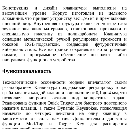
Конструкция и дизайн клавиатуры выполнены на
высочайшем уровне. Корпус изготовлен из цельного
алюминия, что придает устройству вес 1,95 кг и премиальный
внешний вид. Внутренняя структура включает четыре слоя
звукопоглощающих материалов, силиконовые прокладки и
специальную пластину из поликарбоната. Клавиатура
оснащена металлической ручкой регулировки громкости и
боковой RGB-подсветкой, создающей футуристичный
киберпанк-стиль. Все настройки сохраняются во встроенной
памяти, а программное обеспечение позволяет гибко
настраивать функционал устройства.
Функциональность
Технологические особенности модели впечатляют своим
разнообразием. Клавиатура поддерживает регулировку точки
срабатывания каждой клавиши в диапазоне от 0,1 до 4 мм, что
позволяет настроить отклик под конкретные задачи.
Реализована функция Quick Trigger для быстрого повторного
нажатия клавиш, а также Dynamic Keystrokes, позволяющая
назначать до четырех действий на одну клавишу в
зависимости от силы нажатия. Дополнительно доступны
функции Mod-Tap и Toggle Key для расширения
возможностей использования клавиш.