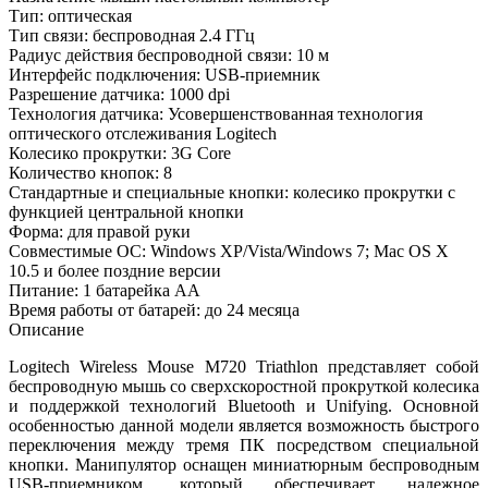
Тип: оптическая
Тип связи: беспроводная 2.4 ГГц
Радиус действия беспроводной связи: 10 м
Интерфейс подключения: USB-приемник
Разрешение датчика: 1000 dpi
Технология датчика: Усовершенствованная технология
оптического отслеживания Logitech
Колесико прокрутки: 3G Core
Количество кнопок: 8
Стандартные и специальные кнопки: колесико прокрутки с
функцией центральной кнопки
Форма: для правой руки
Совместимые ОС: Windows XP/Vista/Windows 7; Mac OS X
10.5 и более поздние версии
Питание: 1 батарейка AA
Время работы от батарей: до 24 месяца
Описание
Logitech Wireless Mouse M720 Triathlon представляет собой
беспроводную мышь со сверхскоростной прокруткой колесика
и поддержкой технологий Bluetooth и Unifying. Основной
особенностью данной модели является возможность быстрого
переключения между тремя ПК посредством специальной
кнопки. Манипулятор оснащен миниатюрным беспроводным
USB-приемником, который обеспечивает надежное