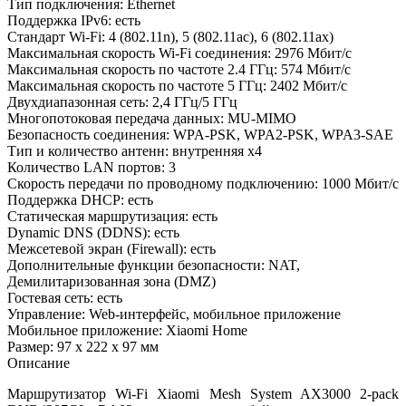
Тип подключения: Ethernet
Поддержка IPv6: есть
Стандарт Wi-Fi: 4 (802.11n), 5 (802.11ac), 6 (802.11ax)
Максимальная скорость Wi-Fi соединения: 2976 Мбит/с
Максимальная скорость по частоте 2.4 ГГц: 574 Мбит/с
Максимальная скорость по частоте 5 ГГц: 2402 Мбит/с
Двухдиапазонная сеть: 2,4 ГГц/5 ГГц
Многопотоковая передача данных: MU-MIMO
Безопасность соединения: WPA-PSK, WPA2-PSK, WPA3-SAE
Тип и количество антенн: внутренняя x4
Количество LAN портов: 3
Скорость передачи по проводному подключению: 1000 Мбит/с
Поддержка DHCP: есть
Статическая маршрутизация: есть
Dynamic DNS (DDNS): есть
Межсетевой экран (Firewall): есть
Дополнительные функции безопасности: NAT,
Демилитаризованная зона (DMZ)
Гостевая сеть: есть
Управление: Web-интерфейс, мобильное приложение
Мобильное приложение: Xiaomi Home
Размер: 97 х 222 х 97 мм
Описание
Маршрутизатор Wi-Fi Xiaomi Mesh System AX3000 2-pack