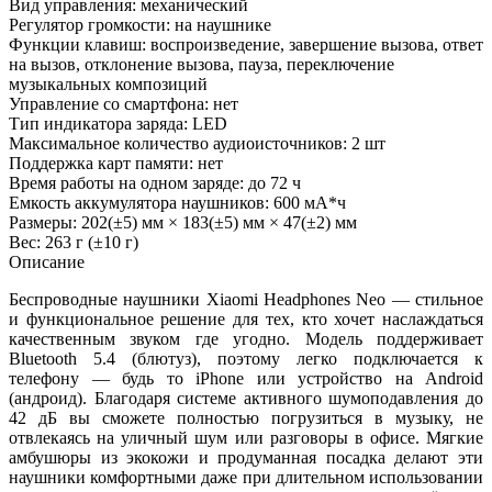
Вид управления: механический
Регулятор громкости: на наушнике
Функции клавиш: воспроизведение, завершение вызова, ответ
на вызов, отклонение вызова, пауза, переключение
музыкальных композиций
Управление со смартфона: нет
Тип индикатора заряда: LED
Максимальное количество аудиоисточников: 2 шт
Поддержка карт памяти: нет
Время работы на одном заряде: до 72 ч
Емкость аккумулятора наушников: 600 мА*ч
Размеры: 202(±5) мм × 183(±5) мм × 47(±2) мм
Вес: 263 г (±10 г)
Описание
Беспроводные наушники Xiaomi Headphones Neo — стильное
и функциональное решение для тех, кто хочет наслаждаться
качественным звуком где угодно. Модель поддерживает
Bluetooth 5.4 (блютуз), поэтому легко подключается к
телефону — будь то iPhone или устройство на Android
(андроид). Благодаря системе активного шумоподавления до
42 дБ вы сможете полностью погрузиться в музыку, не
отвлекаясь на уличный шум или разговоры в офисе. Мягкие
амбушюры из экокожи и продуманная посадка делают эти
наушники комфортными даже при длительном использовании