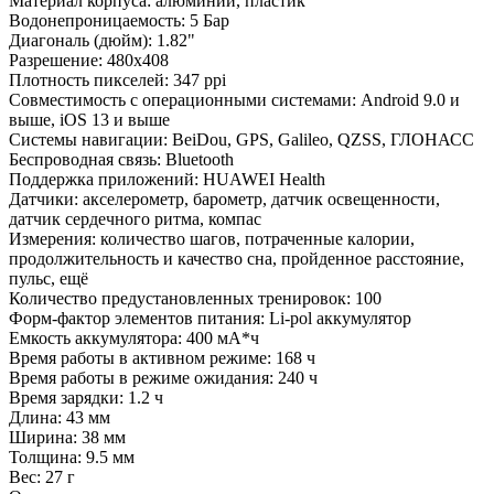
Материал корпуса: алюминий, пластик
Водонепроницаемость: 5 Бар
Диагональ (дюйм): 1.82"
Разрешение: 480x408
Плотность пикселей: 347 ppi
Совместимость с операционными системами: Android 9.0 и
выше, iOS 13 и выше
Системы навигации: BeiDou, GPS, Galileo, QZSS, ГЛОНАСС
Беспроводная связь: Bluetooth
Поддержка приложений: HUAWEI Health
Датчики: акселерометр, барометр, датчик освещенности,
датчик сердечного ритма, компас
Измерения: количество шагов, потраченные калории,
продолжительность и качество сна, пройденное расстояние,
пульс, ещё
Количество предустановленных тренировок: 100
Форм-фактор элементов питания: Li-pol аккумулятор
Емкость аккумулятора: 400 мА*ч
Время работы в активном режиме: 168 ч
Время работы в режиме ожидания: 240 ч
Время зарядки: 1.2 ч
Длина: 43 мм
Ширина: 38 мм
Толщина: 9.5 мм
Вес: 27 г