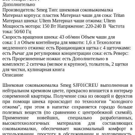
Дополнительно
Производитель: Smeg Тип: шнековая соковыжималка
Материал корпуса: пластик Материал чаши для сока: Tritan
Материал шнека: Ultem Материал чаши отжима: Ultem
Мощность мотора: 150 Вт Напряжение: 220-240 В Частота
тока: 50/60 Гц
Скорость вращения шнека: 43 об/мин Объем чаши для
сока: 1 л Объем контейнера для мякоти: 1,6 л Технология
медленного отжима: есть Вращающаяся щетка с 4 щеточками:
есть Рычаг для регулировки концентрации сока: есть Реверс:
есть Прорезиненные ножки: есть Дополнительно в
комплекте: 2 ситечка (мелкое и крупное), толкатель, 2 щетки
для чистки, кулинарная книга
Описание
Шнековая соковыжималка Smeg SJF01CREU выполненная в
нейтральном кремовом цвете, прекрасно впишется в интерьер
современной квартиры. Получение сока из овощей и фруктов
при помощи шнека происходит по технологии "холодного
отжима", при этом в напитке сохраняется гораздо больше
полезных веществ (по сравнению с центробежной схемой).
Применение новейших, специально разработанных,
высокотехнологичных материалов для составляющих
соковыжималки, обеспечивает максимальный комфорт в
использовании, простоту в обслуживании и долговечность.