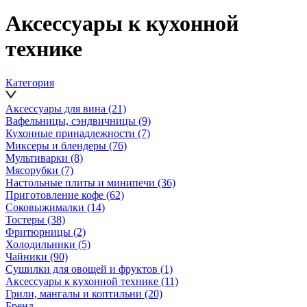
Аксессуары к кухонной
технике
Категория
Аксессуары для вина
(21)
Вафельницы, сэндвичницы
(9)
Кухонные принадлежности
(7)
Миксеры и блендеры
(76)
Мультиварки
(8)
Мясорубки
(7)
Настольные плиты и минипечи
(36)
Приготовление кофе
(62)
Соковыжималки
(14)
Тостеры
(38)
Фритюрницы
(2)
Холодильники
(5)
Чайники
(90)
Сушилки для овощей и фруктов
(1)
Аксессуары к кухонной технике
(11)
Грили, мангалы и коптильни
(20)
Бренд