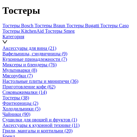
Тостеры
Тостеры Bosch
Тостеры Braun
Тостеры Bugatti
Тостеры Caso
Тостеры KitchenAid
Тостеры Smeg
Категория
Аксессуары для вина
(21)
Вафельницы, сэндвичницы
(9)
Кухонные принадлежности
(7)
Миксеры и блендеры
(76)
Мультиварки
(8)
Мясорубки
(7)
Настольные плиты и минипечи
(36)
Приготовление кофе
(62)
Соковыжималки
(14)
Тостеры
(38)
Фритюрницы
(2)
Холодильники
(5)
Чайники
(90)
Сушилки для овощей и фруктов
(1)
Аксессуары к кухонной технике
(11)
Грили, мангалы и коптильни
(20)
Бренд