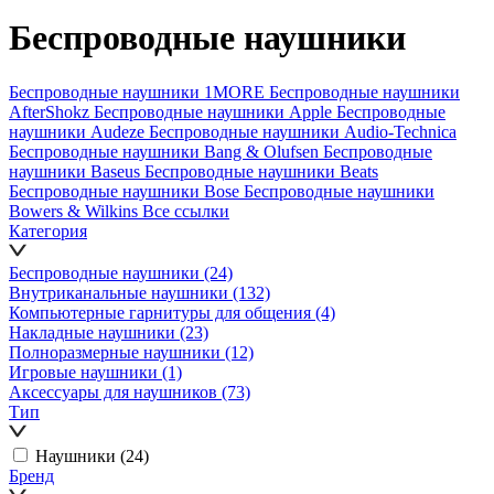
Беспроводные наушники
Беспроводные наушники 1MORE
Беспроводные наушники
AfterShokz
Беспроводные наушники Apple
Беспроводные
наушники Audeze
Беспроводные наушники Audio-Technica
Беспроводные наушники Bang & Olufsen
Беспроводные
наушники Baseus
Беспроводные наушники Beats
Беспроводные наушники Bose
Беспроводные наушники
Bowers & Wilkins
Все ссылки
Категория
Беспроводные наушники
(24)
Внутриканальные наушники
(132)
Компьютерные гарнитуры для общения
(4)
Накладные наушники
(23)
Полноразмерные наушники
(12)
Игровые наушники
(1)
Аксессуары для наушников
(73)
Тип
Наушники
(24)
Бренд