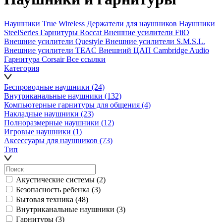
Наушники True Wireless
Держатели для наушников
Наушники
SteelSeries
Гарнитуры Roccat
Внешние усилители FiiO
Внешние усилители Questyle
Внешние усилители S.M.S.L.
Внешние усилители TEAC
Внешний ЦАП Cambridge Audio
Гарнитура Corsair
Все ссылки
Категория
Беспроводные наушники
(24)
Внутриканальные наушники
(132)
Компьютерные гарнитуры для общения
(4)
Накладные наушники
(23)
Полноразмерные наушники
(12)
Игровые наушники
(1)
Аксессуары для наушников
(73)
Тип
Акустические системы
(2)
Безопасность ребенка
(3)
Бытовая техника
(48)
Внутриканальные наушники
(3)
Гарнитуры
(3)