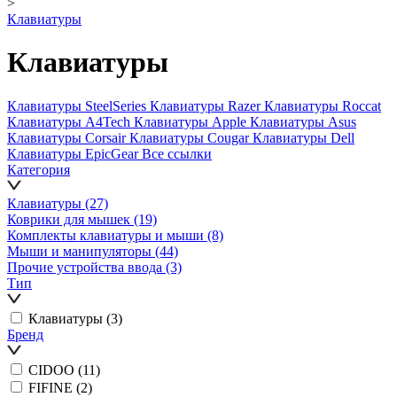
>
Клавиатуры
Клавиатуры
Клавиатуры SteelSeries
Клавиатуры Razer
Клавиатуры Roccat
Клавиатуры A4Tech
Клавиатуры Apple
Клавиатуры Asus
Клавиатуры Corsair
Клавиатуры Cougar
Клавиатуры Dell
Клавиатуры EpicGear
Все ссылки
Категория
Клавиатуры
(27)
Коврики для мышек
(19)
Комплекты клавиатуры и мыши
(8)
Мыши и манипуляторы
(44)
Прочие устройства ввода
(3)
Тип
Клавиатуры
(3)
Бренд
CIDOO
(11)
FIFINE
(2)