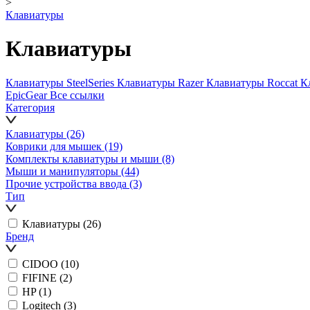
>
Клавиатуры
Клавиатуры
Клавиатуры SteelSeries
Клавиатуры Razer
Клавиатуры Roccat
К
EpicGear
Все ссылки
Категория
Клавиатуры
(26)
Коврики для мышек
(19)
Комплекты клавиатуры и мыши
(8)
Мыши и манипуляторы
(44)
Прочие устройства ввода
(3)
Тип
Клавиатуры
(26)
Бренд
CIDOO
(10)
FIFINE
(2)
HP
(1)
Logitech
(3)