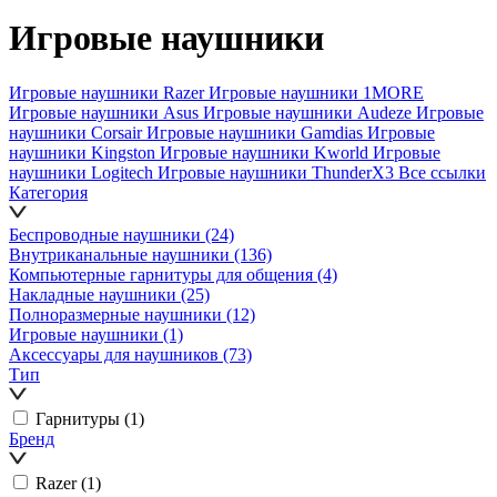
Игровые наушники
Игровые наушники Razer
Игровые наушники 1MORE
Игровые наушники Asus
Игровые наушники Audeze
Игровые
наушники Corsair
Игровые наушники Gamdias
Игровые
наушники Kingston
Игровые наушники Kworld
Игровые
наушники Logitech
Игровые наушники ThunderX3
Все ссылки
Категория
Беспроводные наушники
(24)
Внутриканальные наушники
(136)
Компьютерные гарнитуры для общения
(4)
Накладные наушники
(25)
Полноразмерные наушники
(12)
Игровые наушники
(1)
Аксессуары для наушников
(73)
Тип
Гарнитуры
(1)
Бренд
Razer
(1)