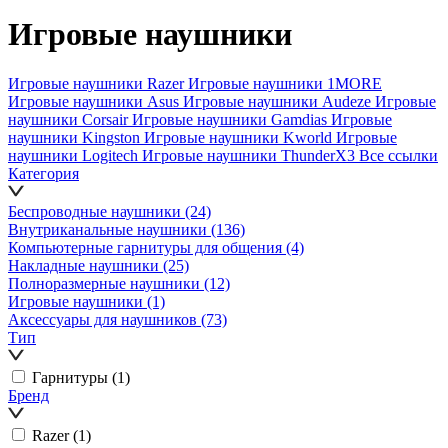
Игровые наушники
Игровые наушники Razer
Игровые наушники 1MORE
Игровые наушники Asus
Игровые наушники Audeze
Игровые
наушники Corsair
Игровые наушники Gamdias
Игровые
наушники Kingston
Игровые наушники Kworld
Игровые
наушники Logitech
Игровые наушники ThunderX3
Все ссылки
Категория
Беспроводные наушники
(24)
Внутриканальные наушники
(136)
Компьютерные гарнитуры для общения
(4)
Накладные наушники
(25)
Полноразмерные наушники
(12)
Игровые наушники
(1)
Аксессуары для наушников
(73)
Тип
Гарнитуры
(1)
Бренд
Razer
(1)