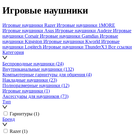
Игровые наушники
Игровые наушники Razer
Игровые наушники 1MORE
Игровые наушники Asus
Игровые наушники Audeze
Игровые
наушники Corsair
Игровые наушники Gamdias
Игровые
наушники Kingston
Игровые наушники Kworld
Игровые
наушники Logitech
Игровые наушники ThunderX3
Все ссылки
Категория
Беспроводные наушники
(24)
Внутриканальные наушники
(132)
Компьютерные гарнитуры для общения
(4)
Накладные наушники
(23)
Полноразмерные наушники
(12)
Игровые наушники
(1)
Аксессуары для наушников
(73)
Тип
Гарнитуры
(1)
Бренд
Razer
(1)