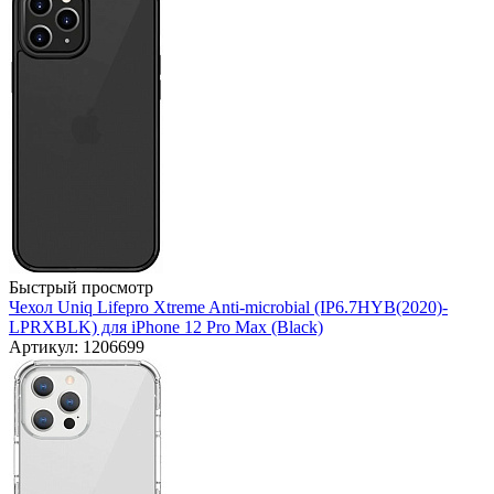
Быстрый просмотр
Чехол Uniq Lifepro Xtreme Anti-microbial (IP6.7HYB(2020)-
LPRXBLK) для iPhone 12 Pro Max (Black)
Артикул: 1206699