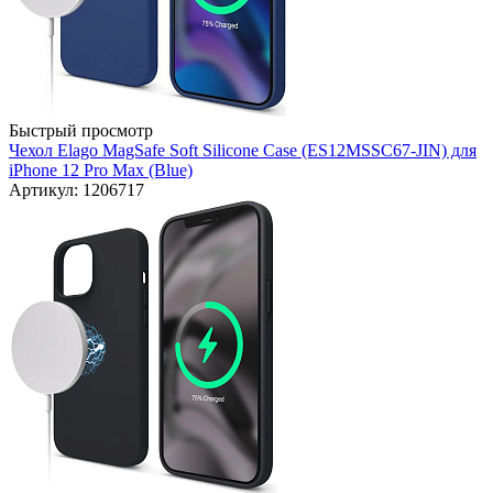
Быстрый просмотр
Чехол Elago MagSafe Soft Silicone Case (ES12MSSC67-JIN) для
iPhone 12 Pro Max (Blue)
Артикул: 1206717