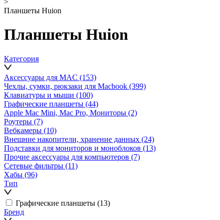
>
Планшеты Huion
Планшеты Huion
Категория
Аксессуары для MAC
(153)
Чехлы, сумки, рюкзаки для Macbook
(399)
Клавиатуры и мыши
(100)
Графические планшеты
(44)
Apple Mac Mini, Mac Pro, Мониторы
(2)
Роутеры
(7)
Вебкамеры
(10)
Внешние накопители, хранение данных
(24)
Подставки для мониторов и моноблоков
(13)
Прочие аксессуары для компьютеров
(7)
Сетевые фильтры
(11)
Хабы
(96)
Тип
Графические планшеты
(13)
Бренд