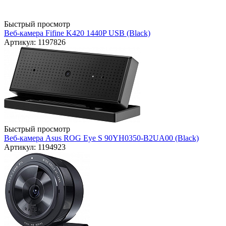
Быстрый просмотр
Веб-камера Fifine K420 1440P USB (Black)
Артикул: 1197826
Быстрый просмотр
Веб-камера Asus ROG Eye S 90YH0350-B2UA00 (Black)
Артикул: 1194923