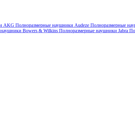
ки AKG
Полноразмерные наушники Audeze
Полноразмерные нау
наушники Bowers & Wilkins
Полноразмерные наушники Jabra
По