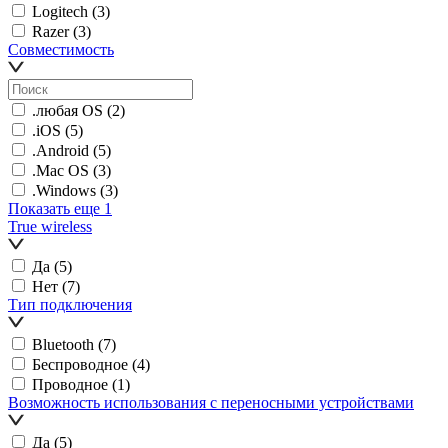
Logitech
(3)
Razer
(3)
Совместимость
.любая OS
(2)
.iOS
(5)
.Android
(5)
.Mac OS
(3)
.Windows
(3)
Показать еще 1
True wireless
Да
(5)
Нет
(7)
Тип подключения
Bluetooth
(7)
Беспроводное
(4)
Проводное
(1)
Возможность использования с переносными устройствами
Да
(5)