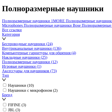
Полноразмерные наушники
Полноразмерные наушники 1MORE
Полноразмерные наушни
Microphones
Полноразмерные наушники Bose
Полноразмерные 
Все ссылки
Категория
Беспроводные наушники
(24)
Внутриканальные наушники
(136)
Компьютерные гарнитуры для общения
(4)
Накладные наушники
(25)
Полноразмерные наушники
(12)
Игровые наушники
(1)
Аксессуары для наушников
(73)
Тип
Наушники
(10)
Наушники с микрофоном
(2)
Бренд
FIFINE
(3)
JBL
(3)