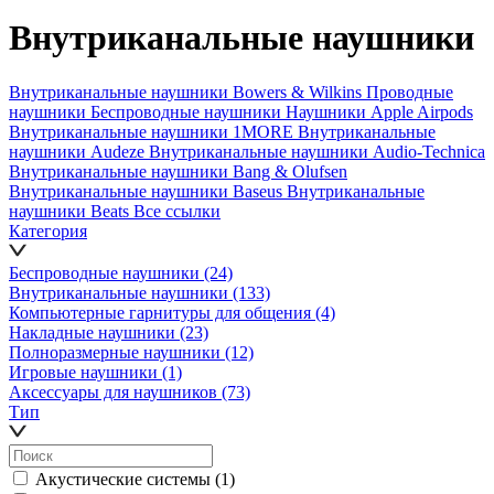
Внутриканальные наушники
Внутриканальные наушники Bowers & Wilkins
Проводные
наушники
Беспроводные наушники
Наушники Apple Airpods
Внутриканальные наушники 1MORE
Внутриканальные
наушники Audeze
Внутриканальные наушники Audio-Technica
Внутриканальные наушники Bang & Olufsen
Внутриканальные наушники Baseus
Внутриканальные
наушники Beats
Все ссылки
Категория
Беспроводные наушники
(24)
Внутриканальные наушники
(133)
Компьютерные гарнитуры для общения
(4)
Накладные наушники
(23)
Полноразмерные наушники
(12)
Игровые наушники
(1)
Аксессуары для наушников
(73)
Тип
Акустические системы
(1)