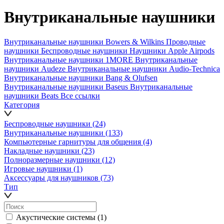
Внутриканальные наушники
Внутриканальные наушники Bowers & Wilkins
Проводные
наушники
Беспроводные наушники
Наушники Apple Airpods
Внутриканальные наушники 1MORE
Внутриканальные
наушники Audeze
Внутриканальные наушники Audio-Technica
Внутриканальные наушники Bang & Olufsen
Внутриканальные наушники Baseus
Внутриканальные
наушники Beats
Все ссылки
Категория
Беспроводные наушники
(24)
Внутриканальные наушники
(133)
Компьютерные гарнитуры для общения
(4)
Накладные наушники
(23)
Полноразмерные наушники
(12)
Игровые наушники
(1)
Аксессуары для наушников
(73)
Тип
Акустические системы
(1)