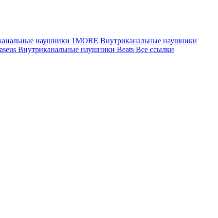
канальные наушники 1MORE
Внутриканальные наушники
aseus
Внутриканальные наушники Beats
Все ссылки