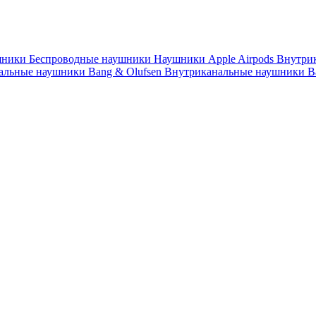
шники
Беспроводные наушники
Наушники Apple Airpods
Внутри
альные наушники Bang & Olufsen
Внутриканальные наушники B