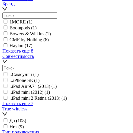
Бренд
1MORE
(1)
Boompods
(1)
Bowers & Wilkins
(1)
CMF by Nothing
(6)
Haylou
(17)
Показать еще 8
Совместимость
..Самсунги
(1)
...iPhone SE
(1)
..iPad Air 9.7" (2013)
(1)
..iPad mini (2012)
(1)
..iPad mini 2 Retina (2013)
(1)
Показать еще 7
True wireless
Да
(108)
Нет
(9)
Тип подключения