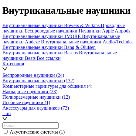
Внутриканальные наушники
Внутриканальные наушники Bowers & Wilkins
Проводные
наушники
Беспроводные наушники
Наушники Apple Airpods
Внутриканальные наушники 1MORE
Внутриканальные
наушники Audeze
Внутриканальные наушники Audio-Technica
Внутриканальные наушники Bang & Olufsen
Внутриканальные наушники Baseus
Внутриканальные
наушники Beats
Все ссылки
Категория
Беспроводные наушники
(24)
Внутриканальные наушники
(132)
Компьютерные гарнитуры для общения
(4)
Накладные наушники
(23)
Полноразмерные наушники
(12)
Игровые наушники
(1)
Аксессуары для наушников
(73)
Тип
Акустические системы
(1)