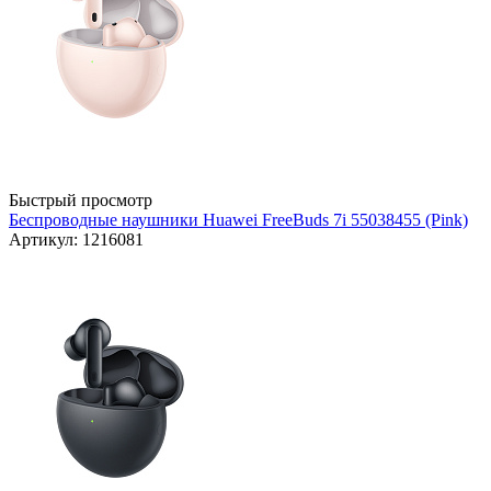
Быстрый просмотр
Беспроводные наушники Huawei FreeBuds 7i 55038455 (Pink)
Артикул: 1216081