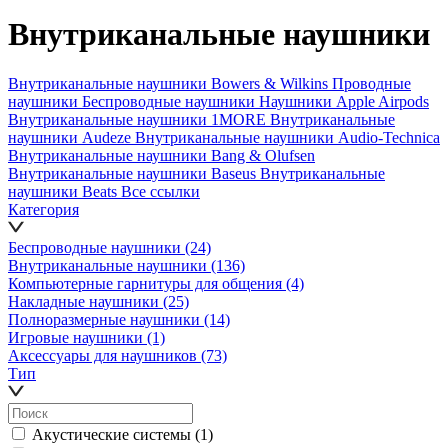
Внутриканальные наушники
Внутриканальные наушники Bowers & Wilkins
Проводные
наушники
Беспроводные наушники
Наушники Apple Airpods
Внутриканальные наушники 1MORE
Внутриканальные
наушники Audeze
Внутриканальные наушники Audio-Technica
Внутриканальные наушники Bang & Olufsen
Внутриканальные наушники Baseus
Внутриканальные
наушники Beats
Все ссылки
Категория
Беспроводные наушники
(24)
Внутриканальные наушники
(136)
Компьютерные гарнитуры для общения
(4)
Накладные наушники
(25)
Полноразмерные наушники
(14)
Игровые наушники
(1)
Аксессуары для наушников
(73)
Тип
Акустические системы
(1)