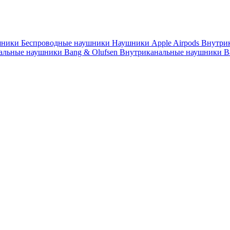
шники
Беспроводные наушники
Наушники Apple Airpods
Внутри
альные наушники Bang & Olufsen
Внутриканальные наушники B