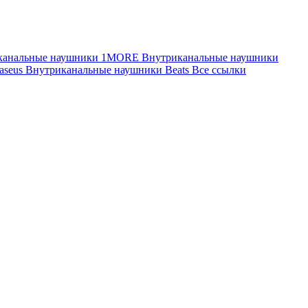
канальные наушники 1MORE
Внутриканальные наушники
aseus
Внутриканальные наушники Beats
Все ссылки