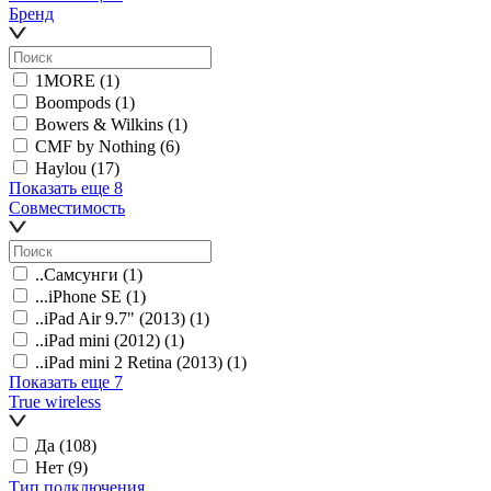
Бренд
1MORE
(1)
Boompods
(1)
Bowers & Wilkins
(1)
CMF by Nothing
(6)
Haylou
(17)
Показать еще 8
Совместимость
..Самсунги
(1)
...iPhone SE
(1)
..iPad Air 9.7" (2013)
(1)
..iPad mini (2012)
(1)
..iPad mini 2 Retina (2013)
(1)
Показать еще 7
True wireless
Да
(108)
Нет
(9)
Тип подключения