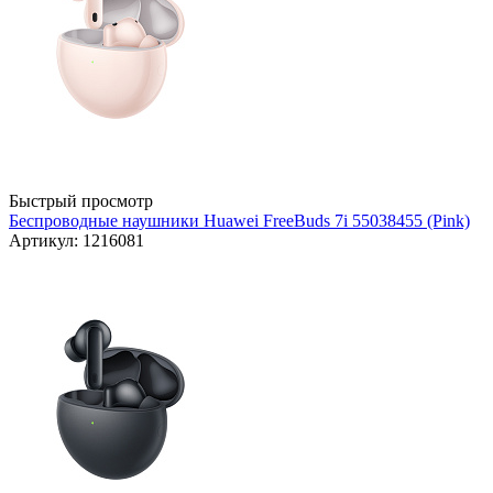
Быстрый просмотр
Беспроводные наушники Huawei FreeBuds 7i 55038455 (Pink)
Артикул: 1216081