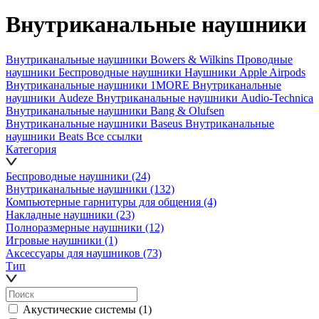
Внутриканальные наушники
Внутриканальные наушники Bowers & Wilkins
Проводные
наушники
Беспроводные наушники
Наушники Apple Airpods
Внутриканальные наушники 1MORE
Внутриканальные
наушники Audeze
Внутриканальные наушники Audio-Technica
Внутриканальные наушники Bang & Olufsen
Внутриканальные наушники Baseus
Внутриканальные
наушники Beats
Все ссылки
Категория
Беспроводные наушники
(24)
Внутриканальные наушники
(132)
Компьютерные гарнитуры для общения
(4)
Накладные наушники
(23)
Полноразмерные наушники
(12)
Игровые наушники
(1)
Аксессуары для наушников
(73)
Тип
Акустические системы
(1)