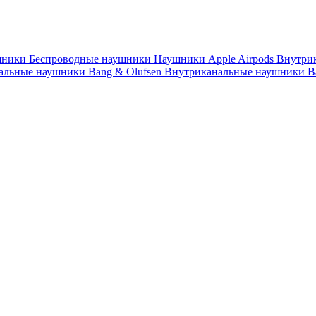
шники
Беспроводные наушники
Наушники Apple Airpods
Внутри
альные наушники Bang & Olufsen
Внутриканальные наушники B