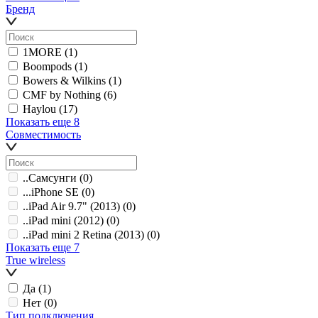
Бренд
1MORE
(1)
Boompods
(1)
Bowers & Wilkins
(1)
CMF by Nothing
(6)
Haylou
(17)
Показать еще 8
Совместимость
..Самсунги
(0)
...iPhone SE
(0)
..iPad Air 9.7" (2013)
(0)
..iPad mini (2012)
(0)
..iPad mini 2 Retina (2013)
(0)
Показать еще 7
True wireless
Да
(1)
Нет
(0)
Тип подключения