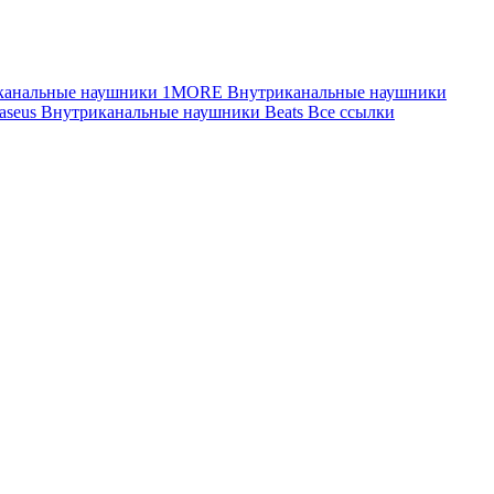
канальные наушники 1MORE
Внутриканальные наушники
aseus
Внутриканальные наушники Beats
Все ссылки