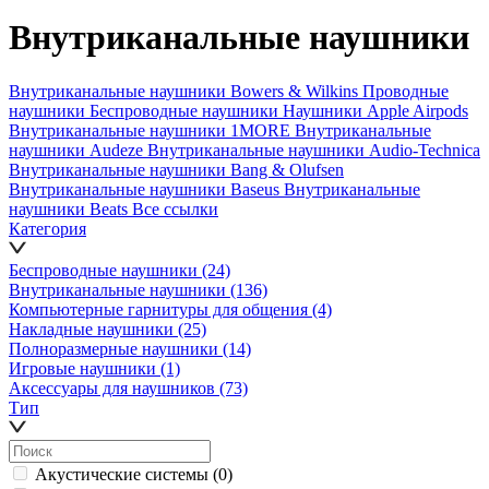
Внутриканальные наушники
Внутриканальные наушники Bowers & Wilkins
Проводные
наушники
Беспроводные наушники
Наушники Apple Airpods
Внутриканальные наушники 1MORE
Внутриканальные
наушники Audeze
Внутриканальные наушники Audio-Technica
Внутриканальные наушники Bang & Olufsen
Внутриканальные наушники Baseus
Внутриканальные
наушники Beats
Все ссылки
Категория
Беспроводные наушники
(24)
Внутриканальные наушники
(136)
Компьютерные гарнитуры для общения
(4)
Накладные наушники
(25)
Полноразмерные наушники
(14)
Игровые наушники
(1)
Аксессуары для наушников
(73)
Тип
Акустические системы
(0)