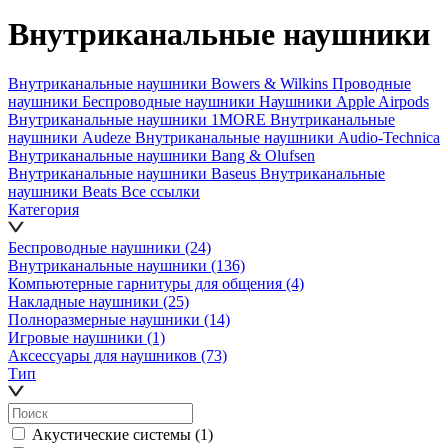
Внутриканальные наушники
Внутриканальные наушники Bowers & Wilkins
Проводные
наушники
Беспроводные наушники
Наушники Apple Airpods
Внутриканальные наушники 1MORE
Внутриканальные
наушники Audeze
Внутриканальные наушники Audio-Technica
Внутриканальные наушники Bang & Olufsen
Внутриканальные наушники Baseus
Внутриканальные
наушники Beats
Все ссылки
Категория
Беспроводные наушники
(24)
Внутриканальные наушники
(136)
Компьютерные гарнитуры для общения
(4)
Накладные наушники
(25)
Полноразмерные наушники
(14)
Игровые наушники
(1)
Аксессуары для наушников
(73)
Тип
Акустические системы
(1)