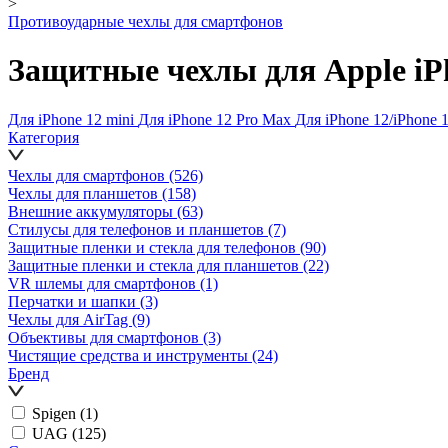
>
Противоударные чехлы для смартфонов
Защитные чехлы для Apple iP
Для iPhone 12 mini
Для iPhone 12 Pro Max
Для iPhone 12/iPhone 
Категория
Чехлы для смартфонов
(526)
Чехлы для планшетов
(158)
Внешние аккумуляторы
(63)
Стилусы для телефонов и планшетов
(7)
Защитные пленки и стекла для телефонов
(90)
Защитные пленки и стекла для планшетов
(22)
VR шлемы для смартфонов
(1)
Перчатки и шапки
(3)
Чехлы для AirTag
(9)
Объективы для смартфонов
(3)
Чистящие средства и инструменты
(24)
Бренд
Spigen
(1)
UAG
(125)