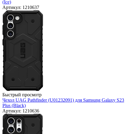
(Ice)
Артикул: 1210637
Быстрый просмотр
Чехол UAG Pathfinder (U01232091) для Samsung Galaxy S23
Plus (Black)
Артикул: 1210636