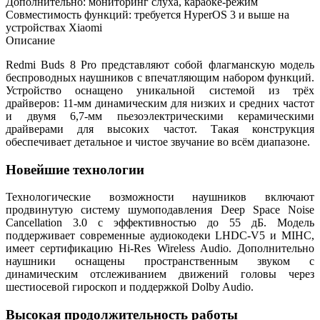
Дополнительно: мониторинг слуха, караоке-режим
Совместимость функций: требуется HyperOS 3 и выше на
устройствах Xiaomi
Описание
Redmi Buds 8 Pro представляют собой флагманскую модель
беспроводных наушников с впечатляющим набором функций.
Устройство оснащено уникальной системой из трёх
драйверов: 11-мм динамическим для низких и средних частот
и двумя 6,7-мм пьезоэлектрическими керамическими
драйверами для высоких частот. Такая конструкция
обеспечивает детальное и чистое звучание во всём диапазоне.
Новейшие технологии
Технологические возможности наушников включают
продвинутую систему шумоподавления Deep Space Noise
Cancellation 3.0 с эффективностью до 55 дБ. Модель
поддерживает современные аудиокодеки LHDC-V5 и MIHC,
имеет сертификацию Hi-Res Wireless Audio. Дополнительно
наушники оснащены пространственным звуком с
динамическим отслеживанием движений головы через
шестиосевой гироскоп и поддержкой Dolby Audio.
Высокая продолжительность работы