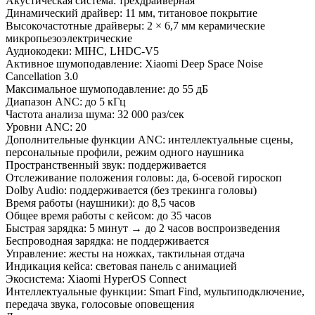
Акустическая система: трёхдрайверная
Динамический драйвер: 11 мм, титановое покрытие
Высокочастотные драйверы: 2 × 6,7 мм керамические
микропьезоэлектрические
Аудиокодеки: MIHC, LHDC-V5
Активное шумоподавление: Xiaomi Deep Space Noise
Cancellation 3.0
Максимальное шумоподавление: до 55 дБ
Диапазон ANC: до 5 кГц
Частота анализа шума: 32 000 раз/сек
Уровни ANC: 20
Дополнительные функции ANC: интеллектуальные сцены,
персональные профили, режим одного наушника
Пространственный звук: поддерживается
Отслеживание положения головы: да, 6-осевой гироскоп
Dolby Audio: поддерживается (без трекинга головы)
Время работы (наушники): до 8,5 часов
Общее время работы с кейсом: до 35 часов
Быстрая зарядка: 5 минут → до 2 часов воспроизведения
Беспроводная зарядка: не поддерживается
Управление: жесты на ножках, тактильная отдача
Индикация кейса: световая панель с анимацией
Экосистема: Xiaomi HyperOS Connect
Интеллектуальные функции: Smart Find, мультиподключение,
передача звука, голосовые оповещения